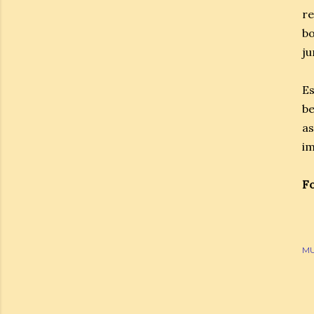
re
b
ju
Es
be
a
im
Fo
MU