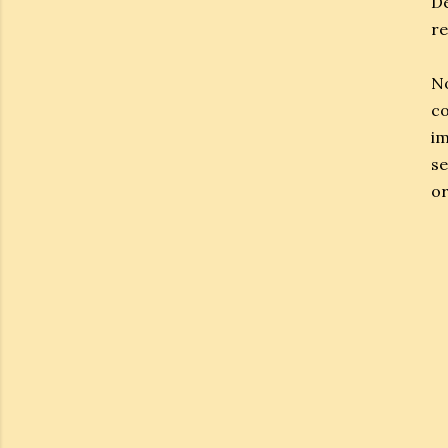
De
re
No
co
i
se
or