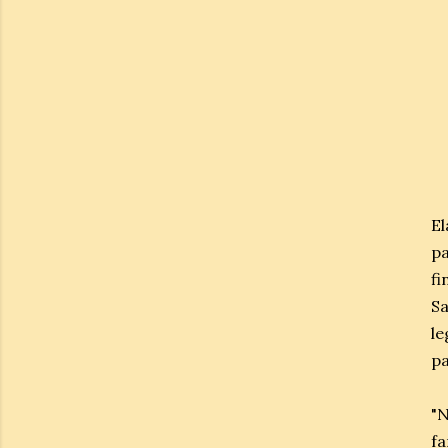
El
p
fi
Sa
l
pa
"N
fa