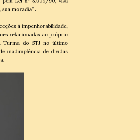
pela Lei nº 8.009/90, visa
 sua moradia” .
xceções à impenhorabilidade,
ões relacionadas ao próprio
ra Turma do STJ no último
de inadimplência de dívidas
a.