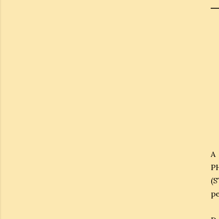
A 
PH
(S
pe