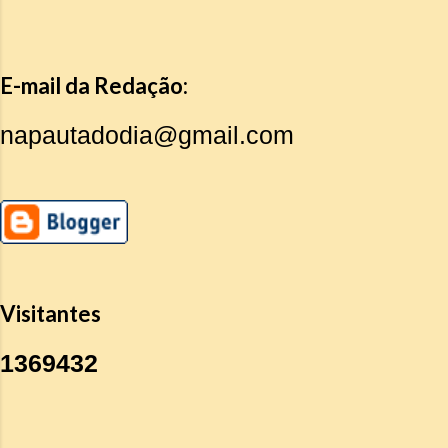
E-mail da Redação:
napautadodia@gmail.com
Visitantes
1
3
6
9
4
3
2