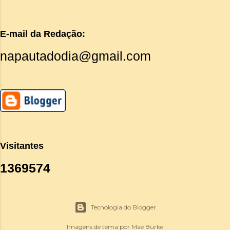
E-mail da Redação:
napautadodia@gmail.com
Visitantes
1
3
6
9
5
7
4
Tecnologia do Blogger
Imagens de tema por
Mae Burke