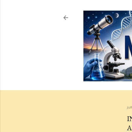
jul
I
A