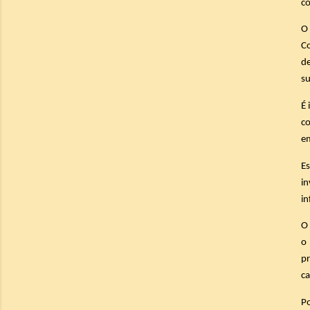
co
O 
Co
d
su
É 
co
em
E
in
in
O 
o 
p
ca
Po