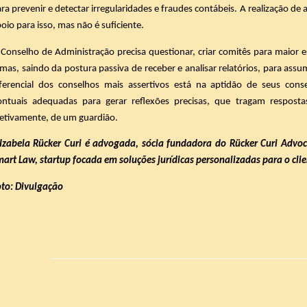
ra prevenir e detectar irregularidades e fraudes contábeis. A realização de
oio para isso, mas não é suficiente.
Conselho de Administração precisa questionar, criar comitês para maior 
mas, saindo da postura passiva de receber e analisar relatórios, para assum
iferencial dos conselhos mais assertivos está na aptidão de seus con
ontuais adequadas para gerar reflexões precisas, que tragam respos
etivamente, de um guardião.
Izabela Rücker Curi é advogada, sócia fundadora do
Rücker Curi Advoca
art Law, startup focada em soluções jurídicas personalizadas para o cli
oto: Divulgação