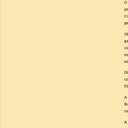
O 
p
Co
ge
Ob
ga
c
es
es
Di
co
E
A
li
na
A 