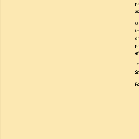
pa
ap
O 
te
d
p
ef
*
Sm
F