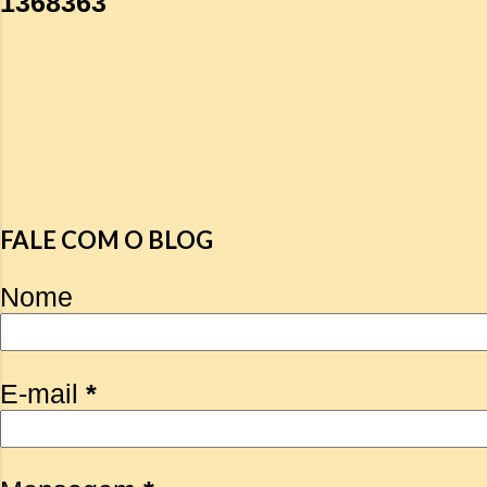
1
3
6
8
3
6
3
FALE COM O BLOG
Nome
E-mail
*