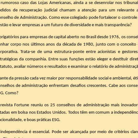
rumoroso caso das Lojas Americanas, ainda a se desenrolar nos tribuna
edidos de recuperação judicial chamam a atenção para um relevante a
nselho de Administração. Como esse colegiado pode fortalecer o controle c
stão e levar empresas a um futuro de diversidade e mais transparência?
rigatórios para empresas de capital aberto no Brasil desde 1976, os con
nhar corpo nos últimos anos da década de 1980, junto com o conceito e 
orporativa. Trata-se de uma estrutura-ponte entre acionistas e gestor
tratégicas da companhia. Entre suas funções estão eleger e destituir dire
tatuto, avaliar números e resultados e examinar o relatório de administraç
ante da pressão cada vez maior por responsabilidade social e ambiental, ét
nselhos de administração enfrentam desafios crescentes. Cabe aos conse
SG. Como?
 revista Fortune reuniu os 25 conselhos de administração mais inovado
stadas em bolsa nos Estados Unidos. Todos têm em comum a independência
cionalidade, e boas práticas ESG.
independência é essencial. Pode ser alcançada por meio de critérios cla