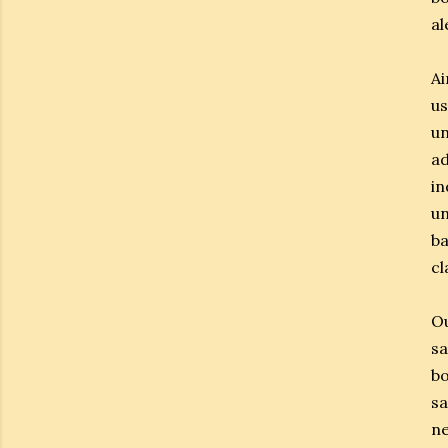
al
A
u
u
a
in
un
b
cl
Ou
sa
bo
sa
ne