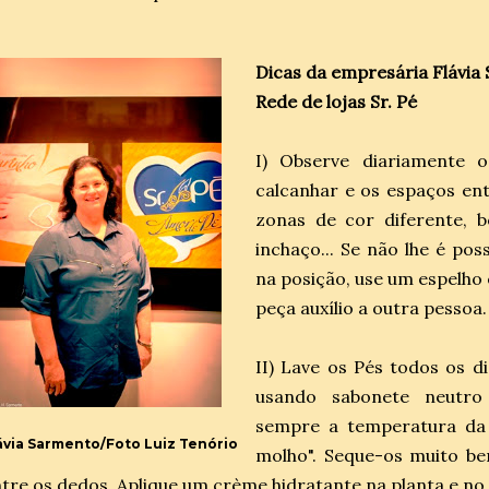
Dicas da empresária Flávia
Rede de lojas Sr. Pé
I) Observe diariamente 
calcanhar e os espaços ent
zonas de cor diferente, bo
inchaço... Se não lhe é poss
na posição, use um espelho 
peça auxílio a outra pessoa.
II) Lave os Pés todos os d
usando sabonete neutro 
sempre a temperatura da
ávia Sarmento/Foto Luiz Tenório
molho". Seque-os muito be
tre os dedos. Aplique um crème hidratante na planta e no 