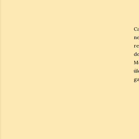
C
n
re
de
Me
úl
ga