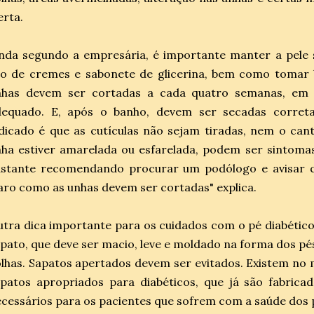
erta.
inda segundo a empresária, é importante manter a pel
so de cremes e sabonete de glicerina, bem como tomar
nhas devem ser cortadas a cada quatro semanas, em m
dequado. E, após o banho, devem ser secadas corret
dicado é que as cutículas não sejam tiradas, nem o can
ha estiver amarelada ou esfarelada, podem ser sintoma
astante recomendando procurar um podólogo e avisar qu
aro como as unhas devem ser cortadas" explica.
tra dica importante para os cuidados com o pé diabético
pato, que deve ser macio, leve e moldado na forma dos pé
lhas. Sapatos apertados devem ser evitados. Existem no
patos apropriados para diabéticos, que já são fabrica
cessários para os pacientes que sofrem com a saúde dos 