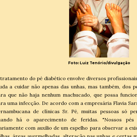
Foto: Luiz Tenório/divulgação
tratamento do pé diabético envolve diversos profissionais
juda a cuidar não apenas das unhas, mas também, dos 
ara que não haja nenhum machucado, que possa funcio
ra uma infecção. De acordo com a empresária Flavia Sar
ernambucana de clínicas Sr. Pé, muitas pessoas só p
uando há o aparecimento de feridas. "Nossos pés 
ariamente com auxílio de um espelho para observar a exi
lhas, áreas avermelhadas, alteração nas unhas e certas 