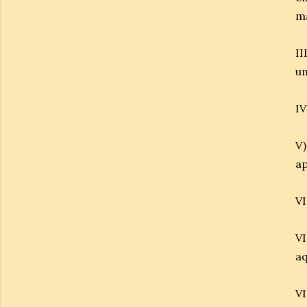
m
II
um
IV
V
ap
VI
V
aq
VI