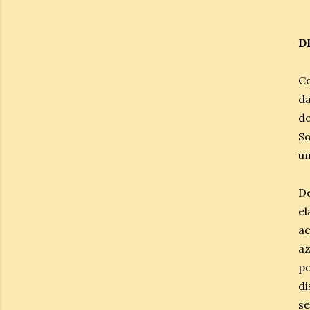
D
Co
da
do
So
u
De
e
a
az
po
d
se