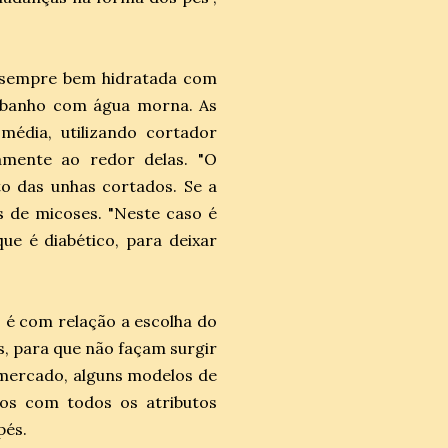
e sempre bem hidratada com
 banho com água morna. As
édia, utilizando cortador
amente ao redor delas. "O
to das unhas cortados. Se a
s de micoses. "Neste caso é
e é diabético, para deixar
 é com relação a escolha do
s, para que não façam surgir
 mercado, alguns modelos de
dos com todos os atributos
pés.