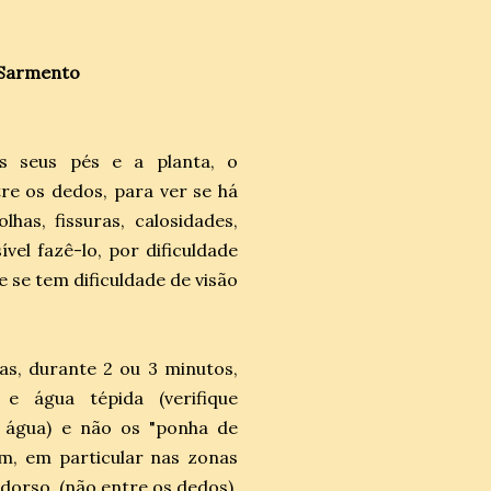
 Sarmento
os seus pés e a planta, o
re os dedos, para ver se há
lhas, fissuras, calosidades,
ível fazê-lo, por dificuldade
e se tem dificuldade de visão
ias, durante 2 ou 3 minutos,
e água tépida (verifique
 água) e não os "ponha de
m, em particular nas zonas
dorso, (não entre os dedos),