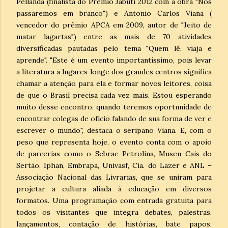
Pellanda (finalista do Prêmio Jabuti 2012 com a obra "Nós
passaremos em branco") e Antonio Carlos Viana (
vencedor do prêmio APCA em 2009, autor de "Jeito de
matar lagartas") entre as mais de 70 atividades
diversificadas pautadas pelo tema "Quem lê, viaja e
aprende". "Este é um evento importantíssimo, pois levar
a literatura a lugares longe dos grandes centros significa
chamar a atenção para ela e formar novos leitores, coisa
de que o Brasil precisa cada vez mais. Estou esperando
muito desse encontro, quando teremos oportunidade de
encontrar colegas de ofício falando de sua forma de ver e
escrever o mundo", destaca o seripano Viana. E, com o
peso que representa hoje, o evento conta com o apoio
de parcerias como o Sebrae Petrolina, Museu Cais do
Sertão, Iphan, Embrapa, Univasf, Cia. do Lazer e ANL –
Associação Nacional das Livrarias, que se uniram para
projetar a cultura aliada à educação em diversos
formatos. Uma programação com entrada gratuita para
todos os visitantes que integra debates, palestras,
lançamentos, contação de histórias, bate papos,