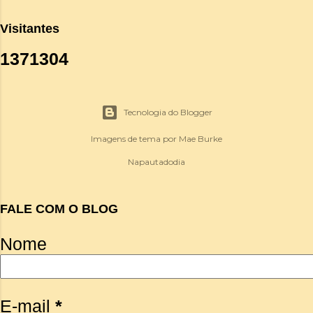
Visitantes
1
3
7
1
3
0
4
Tecnologia do Blogger
Imagens de tema por
Mae Burke
Napautadodia
FALE COM O BLOG
Nome
E-mail
*