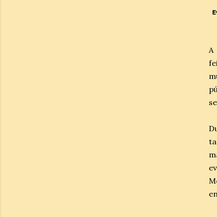
E
A 
fe
m
pú
se
Du
t
m
ev
Mo
en