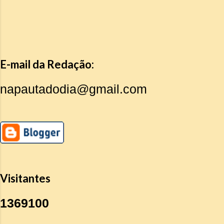
E-mail da Redação:
napautadodia@gmail.com
Visitantes
1
3
6
9
1
0
0