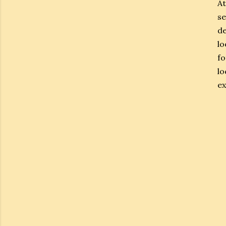
A
s
de
lo
fo
l
ex