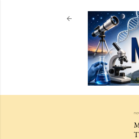
no
M
T