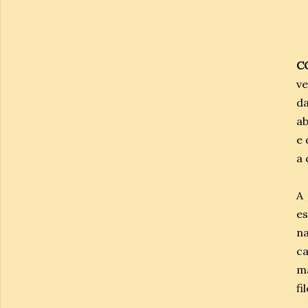
C
ve
da
ab
e 
a 
A 
es
n
ca
ma
fi