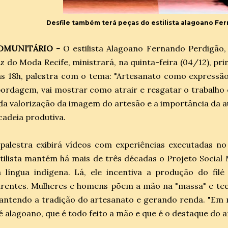
Desfile também terá peças do estilista alagoano F
OMUNITÁRIO -
O estilista Alagoano Fernando Perdigão, 
z do Moda Recife, ministrará, na quinta-feira (04/12), pri
s 18h, palestra com o tema: "Artesanato como expressão
ordagem, vai mostrar como atrair e resgatar o trabalho 
da valorização da imagem do artesão e a importância da a
cadeia produtiva.
palestra exibirá vídeos com experiências executadas n
tilista mantém há mais de três décadas o Projeto Social 
a língua indígena. Lá, ele incentiva a produção do fi
rentes. Mulheres e homens põem a mão na "massa" e tec
ntendo a tradição do artesanato e gerando renda. "Em 
lé alagoano, que é todo feito a mão e que é o destaque do ar