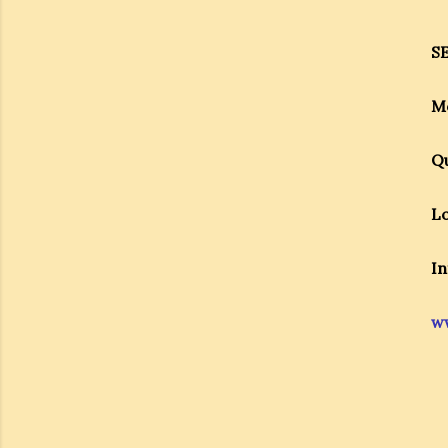
S
Mo
Qu
Lo
In
w