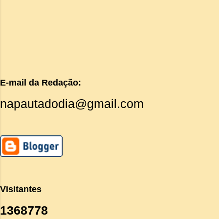
E-mail da Redação:
napautadodia@gmail.com
Visitantes
1
3
6
8
7
7
8