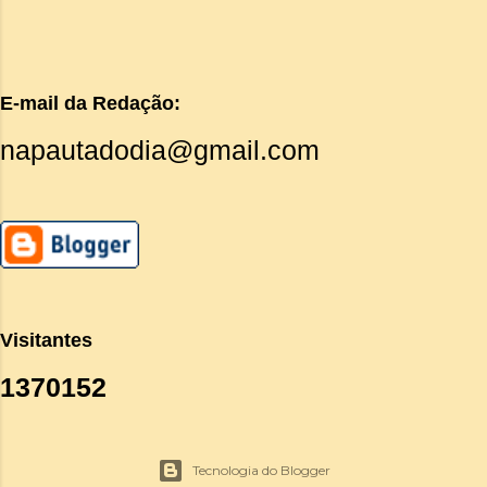
E-mail da Redação:
napautadodia@gmail.com
Visitantes
1
3
7
0
1
5
2
Tecnologia do Blogger