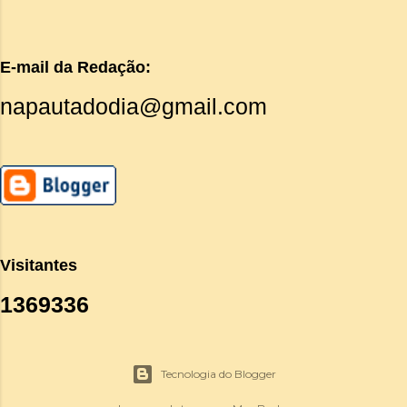
E-mail da Redação:
napautadodia@gmail.com
Visitantes
1
3
6
9
3
3
6
Tecnologia do Blogger