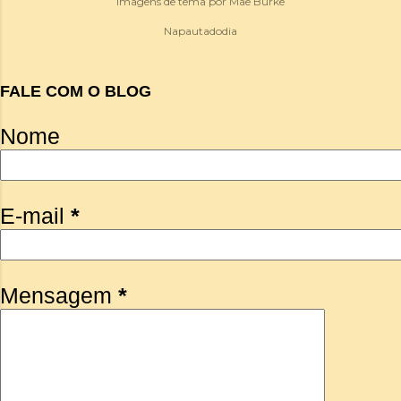
Imagens de tema por
Mae Burke
Napautadodia
FALE COM O BLOG
Nome
E-mail
*
Mensagem
*