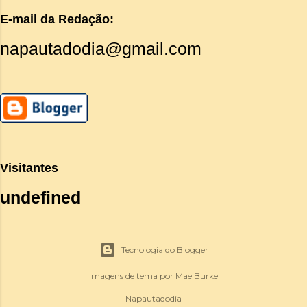
E-mail da Redação:
napautadodia@gmail.com
Visitantes
u
n
d
e
f
i
n
e
d
Tecnologia do Blogger
Imagens de tema por
Mae Burke
Napautadodia