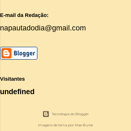
E-mail da Redação:
napautadodia@gmail.com
Visitantes
u
n
d
e
f
i
n
e
d
Tecnologia do Blogger
Imagens de tema por
Mae Burke