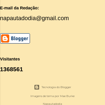
E-mail da Redação:
napautadodia@gmail.com
Visitantes
1
3
6
8
5
6
1
Tecnologia do Blogger
Imagens de tema por
Mae Burke
Napautadodia