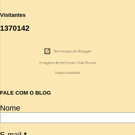
Visitantes
1
3
7
0
1
4
2
Tecnologia do Blogger
Imagens de tema por
Mae Burke
Napautadodia
FALE COM O BLOG
Nome
E-mail
*