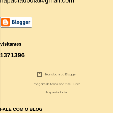
napautadodia@gmail.com
Visitantes
1
3
7
1
3
9
6
Tecnologia do Blogger
Imagens de tema por
Mae Burke
Napautadodia
FALE COM O BLOG