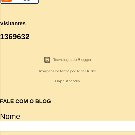
Visitantes
1
3
6
9
6
3
2
Tecnologia do Blogger
Imagens de tema por
Mae Burke
Napautadodia
FALE COM O BLOG
Nome