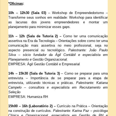
*
Oficinas
:
10h – 12h30 (Sala 03)
– Workshop de Empreendedorismo –
Transforme seus sonhos em realidade: Workshop para identificar
as lacunas dos jovens empreendedores e montar um
planejamento para minimizar esses gaps.
11h – 12h (Sala de Tutoria 2) –
Como ter uma comunicação
assertiva na Era da Tecnologia – Orientações sobre como ter uma
comunicação mais assertiva no meio profissional, seja no
aspecto presencial ou tecnológico.
Palestrante: João Paulo
Silva
– sócio fundador da Ágil Contábil e especialista em
Planejamento e Gestão Organizacional.
EMPRESA: Ágil Gestão Contábil e Empresarial
14h – 15h30 (Sala de Tutoria 3)
– Como se preparar para uma
entrevista – Importância de se preparar para a etapa de
entrevista, utilizando técnicas e práticas.
Palestrante: Katiana
Campelo
–
consultora e especialista em Recrutamento em
Seleção
EMPRESA: Humaniza RH
15h00 – 16h (Laboratório 2) –
Currículo na Prática – Orientação
na construção de currículos.
Palestrante: Karina Paz – psicóloga
Clínica e Organizacional, especialista em Gestão de RH e