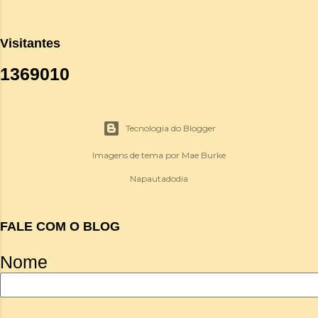
Visitantes
1
3
6
9
0
1
0
Tecnologia do Blogger
Imagens de tema por
Mae Burke
Napautadodia
FALE COM O BLOG
Nome