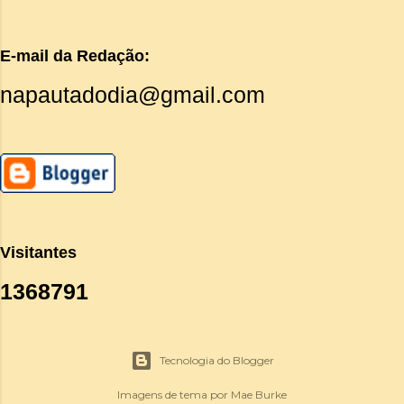
E-mail da Redação:
napautadodia@gmail.com
Visitantes
1
3
6
8
7
9
1
Tecnologia do Blogger
Imagens de tema por
Mae Burke