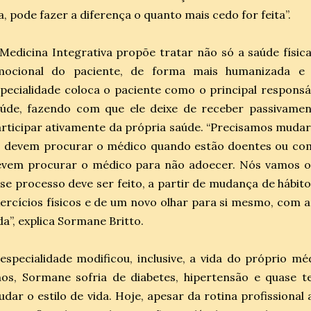
a, pode fazer a diferença o quanto mais cedo for feita”.
Medicina Integrativa propõe tratar não só a saúde físi
mocional do paciente, de forma mais humanizada e m
pecialidade coloca o paciente como o principal respons
aúde, fazendo com que ele deixe de receber passivame
rticipar ativamente da própria saúde. “Precisamos mudar
ó devem procurar o médico quando estão doentes ou com
evem procurar o médico para não adoecer. Nós vamos o
se processo deve ser feito, a partir de mudança de hábito
ercícios físicos e de um novo olhar para si mesmo, com 
da”, explica Sormane Britto.
especialidade modificou, inclusive, a vida do próprio m
nos, Sormane sofria de diabetes, hipertensão e quase 
dar o estilo de vida. Hoje, apesar da rotina profissional