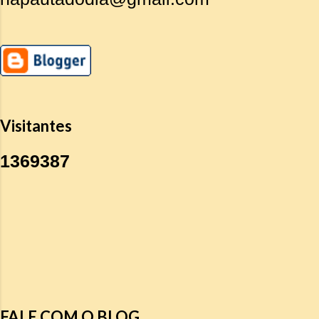
Visitantes
1
3
6
9
3
8
7
FALE COM O BLOG