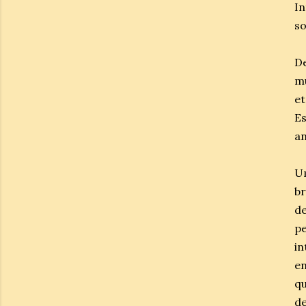
I
so
De
mu
et
Es
an
U
br
de
p
in
en
qu
de