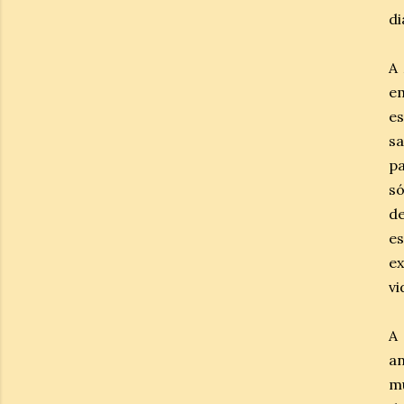
di
A 
e
es
s
pa
s
d
es
ex
vi
A 
a
mu