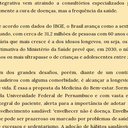
ntegrativa vem atraindo a consultórios especializado
mente a cura de doenças, mas a frequência da saúde.
 acordo com dados do IBGE, o Brasil avança como a sex
ndo, com cerca de 31,2 milhões de pessoas com 60 anos o
ária que mais cresce é a dos idosos longevos, ou seja, o
timativa do Ministério da Saúde prevê que, em 2030, o n
os ou mais ultrapasse o de crianças e adolescentes entre 
m dos grandes desafios, porém, diante de um cont
asileiros com alguma comorbidade, é alcançar a longev
 vida. É essa a proposta da Medicina do Bem-estar. Sor
ela Universidade Federal de Pernambuco e com vasta e
tegral do paciente, alerta para a importância de adotar
velhecimento saudável: “envelhecer não é doença. Envelh
e pode ser prazeroso ou marcado por problemas de saúd
 excessos e sedentarismo. A adoção de hábitos saudáveis