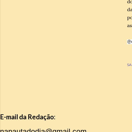
do
da
p
as
@d
SA
E-mail da Redação:
napautadodia@gmail.com