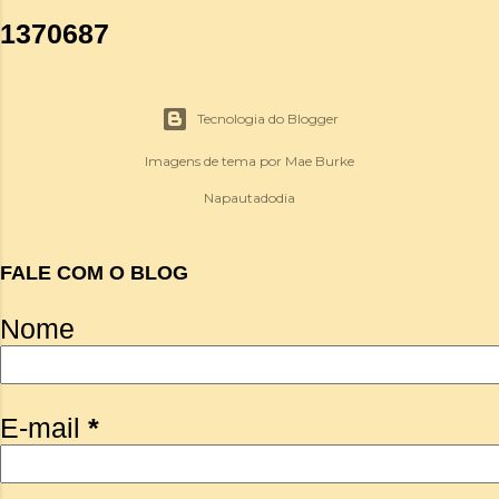
1
3
7
0
6
8
7
Tecnologia do Blogger
Imagens de tema por
Mae Burke
Napautadodia
FALE COM O BLOG
Nome
E-mail
*