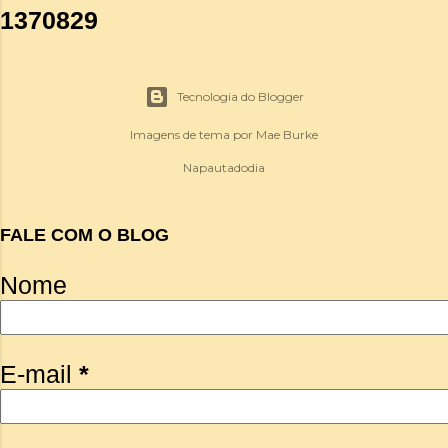
1
3
7
0
8
2
9
Tecnologia do Blogger
Imagens de tema por
Mae Burke
Napautadodia
FALE COM O BLOG
Nome
E-mail
*