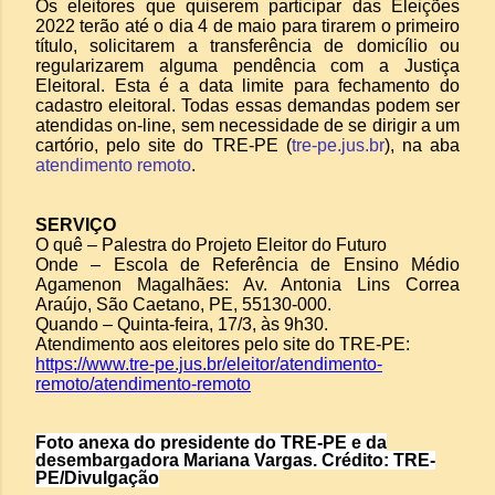
Os eleitores que quiserem participar das Eleições
2022 terão até o dia 4 de maio para tirarem o primeiro
título, solicitarem a transferência de domicílio ou
regularizarem alguma pendência com a Justiça
Eleitoral. Esta é a data limite para fechamento do
cadastro eleitoral. Todas essas demandas podem ser
atendidas on-line, sem necessidade de se dirigir a um
cartório, pelo site do TRE-PE (
tre-pe.jus.br
), na aba
atendimento remoto
.
SERVIÇO
O quê
–
Palestra do Projeto Eleitor do Futuro
Onde
–
Escola de Referência de Ensino Médio
Agamenon Magalhães: Av. Antonia Lins Correa
Araújo, São Caetano, PE, 55130-000.
Quando
–
Quinta-feira, 17/3, às 9h30.
Atendimento aos eleitores pelo site do TRE-PE:
https://www.tre-pe.jus.br/eleitor/atendimento-
remoto/atendimento-remoto
Foto anexa do presidente do TRE-PE e da
desembargadora Mariana Vargas. Crédito: TRE-
PE/Divulgação