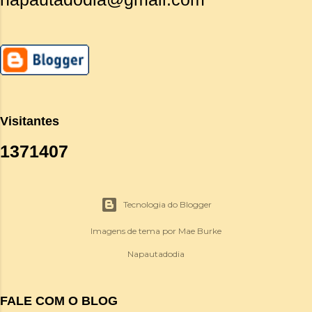
Visitantes
1
3
7
1
4
0
7
Tecnologia do Blogger
Imagens de tema por
Mae Burke
Napautadodia
FALE COM O BLOG