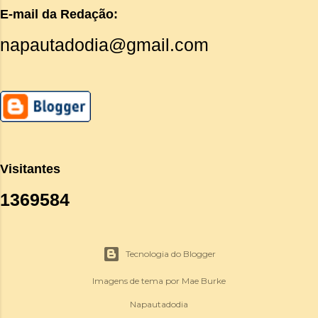
E-mail da Redação:
napautadodia@gmail.com
Visitantes
1
3
6
9
5
8
4
Tecnologia do Blogger
Imagens de tema por
Mae Burke
Napautadodia