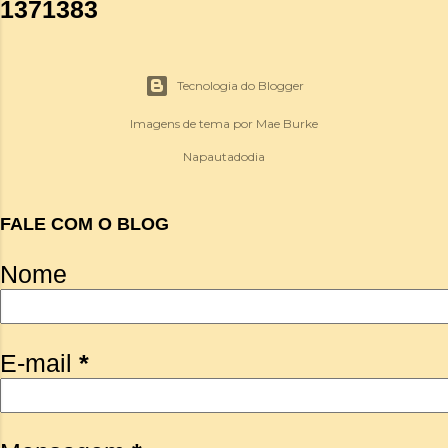
1
3
7
1
3
8
3
Tecnologia do Blogger
Imagens de tema por
Mae Burke
Napautadodia
FALE COM O BLOG
Nome
E-mail
*