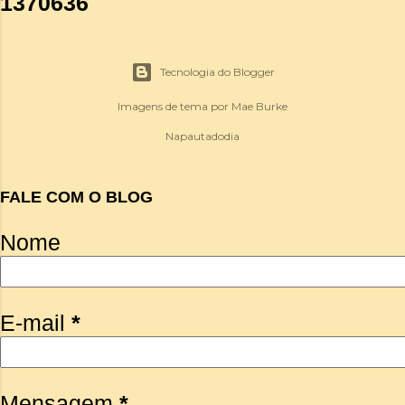
1
3
7
0
6
3
6
Tecnologia do Blogger
Imagens de tema por
Mae Burke
Napautadodia
FALE COM O BLOG
Nome
E-mail
*
Mensagem
*