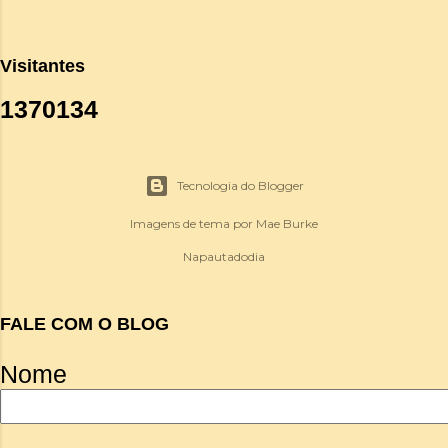
Visitantes
1
3
7
0
1
3
4
Tecnologia do Blogger
Imagens de tema por
Mae Burke
Napautadodia
FALE COM O BLOG
Nome