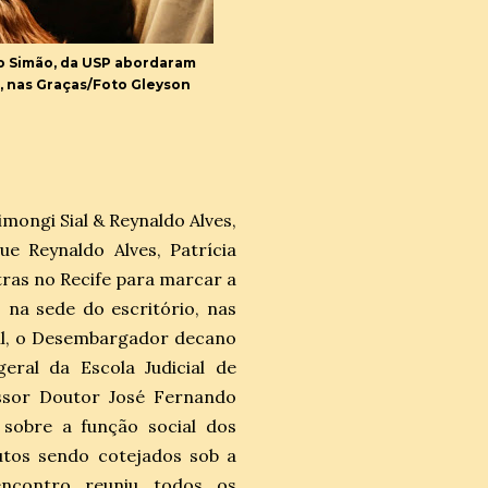
o Simão, da USP abordaram
o, nas Graças/Foto Gleyson
mongi Sial & Reynaldo Alves,
e Reynaldo Alves, Patrícia
tras no Recife para marcar a
 na sede do escritório, nas
asil, o Desembargador decano
eral da Escola Judicial de
essor Doutor José Fernando
 sobre a função social dos
tutos sendo cotejados sob a
 encontro reuniu todos os