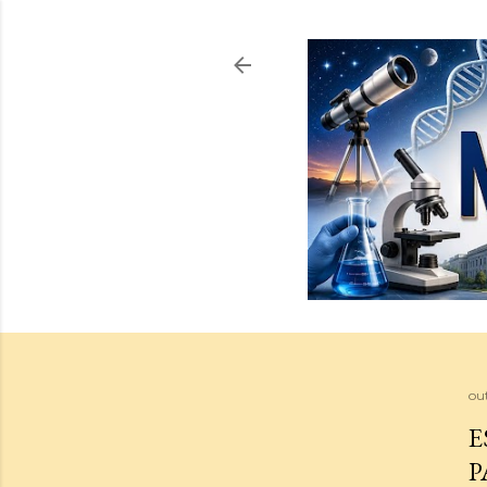
ou
E
P