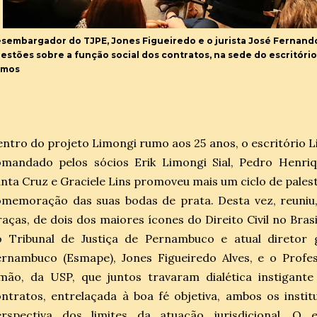
sembargador do TJPE, Jones Figueiredo e o jurista José Fernand
estões sobre a função social dos contratos, na sede do escritóri
amos
ntro do projeto Limongi rumo aos 25 anos, o escritório Li
mandado pelos sócios Erik Limongi Sial, Pedro Henriqu
nta Cruz e Graciele Lins promoveu mais um ciclo de pales
memoração das suas bodas de prata. Desta vez, reuniu,
aças, de dois dos maiores ícones do Direito Civil no Br
o Tribunal de Justiça de Pernambuco e atual diretor g
ernambuco (Esmape), Jones Figueiredo Alves, e o Prof
mão, da USP, que juntos travaram dialética instigante
ntratos, entrelaçada à boa fé objetiva, ambos os insti
erspectiva dos limites da atuação jurisdicional. O