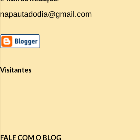
napautadodia@gmail.com
Visitantes
FALE COM O BLOG