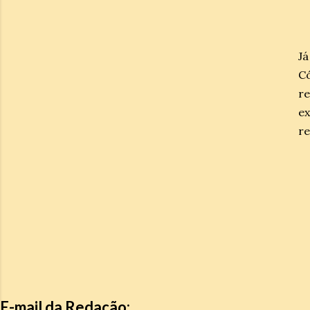
Já
Có
re
ex
re
E-mail da Redação: