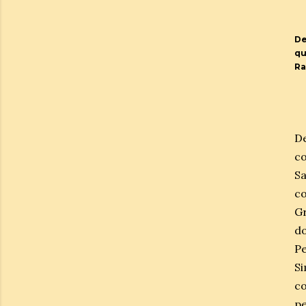
De
qu
R
De
co
Sa
co
Gr
d
P
Si
co
p