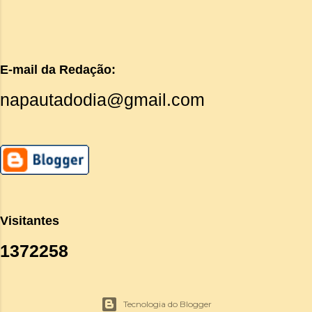
E-mail da Redação:
napautadodia@gmail.com
Visitantes
1
3
7
2
2
5
8
Tecnologia do Blogger