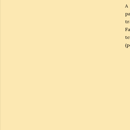
A
p
tr
Fa
t
(p