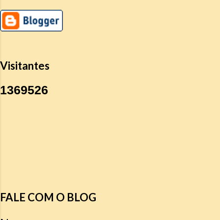
Visitantes
1
3
6
9
5
2
6
FALE COM O BLOG