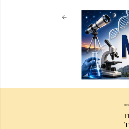
de
F
T