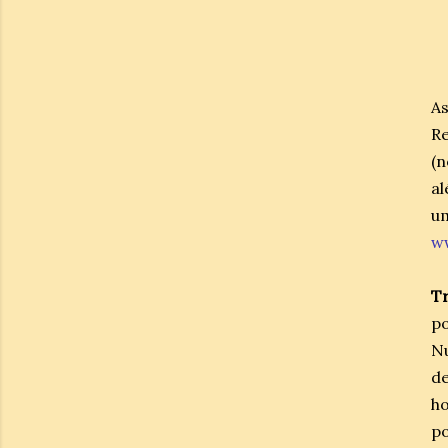
As
Re
(n
a
um
ww
Tr
p
Nu
de
ho
po