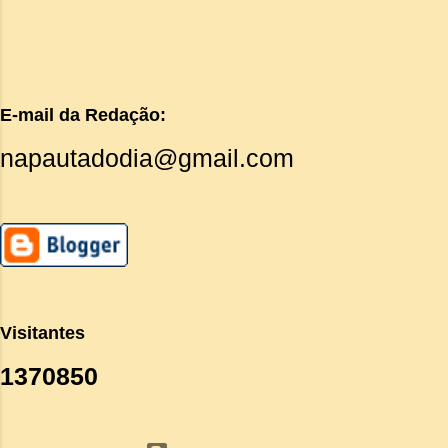
E-mail da Redação:
napautadodia@gmail.com
Visitantes
1
3
7
0
8
5
0