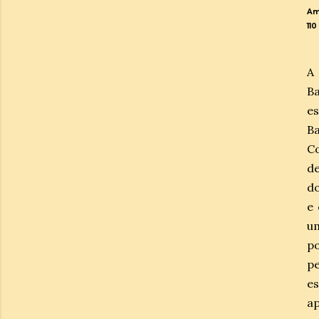
Am
11
A 
B
es
Ba
Co
de
do
e 
u
p
pe
es
ap