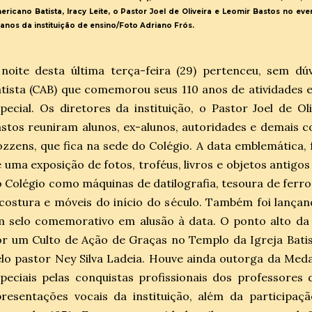
ericano Batista, Iracy Leite, o Pastor Joel de Oliveira e Leomir Bastos no
0 anos da instituição de ensino/Foto Adriano Frós.
noite desta última terça-feira (29) pertenceu, sem dú
atista (CAB) que comemorou seus 110 anos de atividade
pecial. Os diretores da instituição, o Pastor Joel de Ol
stos reuniram alunos, ex-alunos, autoridades e demais c
zzens, que fica na sede do Colégio. A data emblemática,
 uma exposição de fotos, troféus, livros e objetos antigo
 Colégio como máquinas de datilografia, tesoura de ferr
costura e móveis do início do século. Também foi lança
m selo comemorativo em alusão à data. O ponto alto d
or um Culto de Ação de Graças no Templo da Igreja Bat
lo pastor Ney Silva Ladeia. Houve ainda outorga da Me
peciais pelas conquistas profissionais dos professores
resentações vocais da instituição, além da participaç