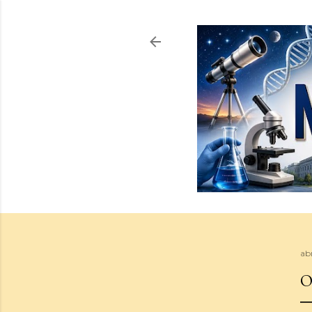
abr
O