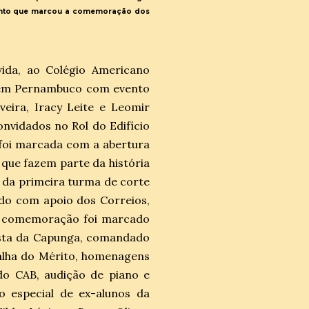
 evento que marcou a comemoração dos
vida, ao Colégio Americano
s em Pernambuco com evento
iveira, Iracy Leite e Leomir
onvidados no Rol do Edifício
 foi marcada com a abertura
s que fazem parte da história
o da primeira turma de corte
ndo com apoio dos Correios,
a comemoração foi marcado
ista da Capunga, comandado
dalha do Mérito, homenagens
 do CAB, audição de piano e
ão especial de ex-alunos da