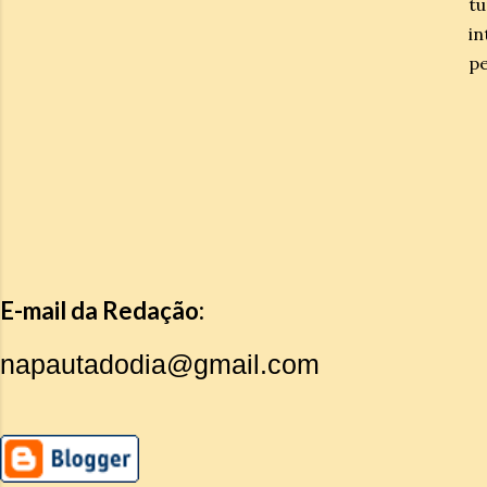
t
in
pe
E-mail da Redação:
napautadodia@gmail.com