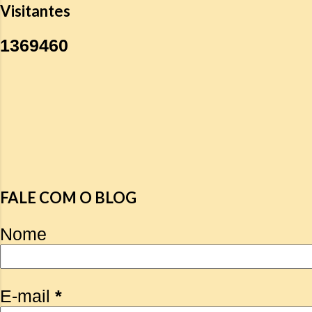
Visitantes
1
3
6
9
4
6
0
FALE COM O BLOG
Nome
E-mail
*