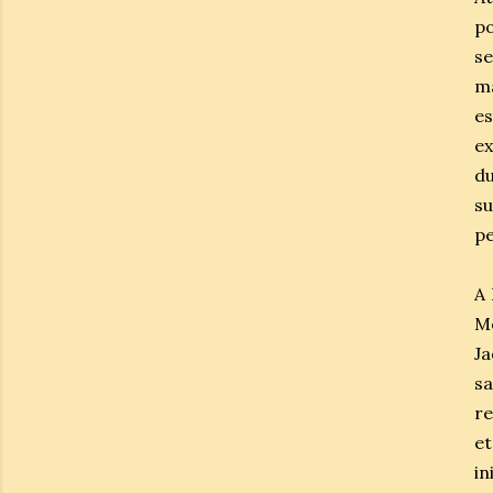
p
s
m
e
e
d
s
pe
A 
M
Ja
s
re
e
in