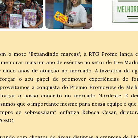
om o mote "Expandindo marcas", a RTG Promo lança ca
memorar mais um ano de exértise no setor de Live Market
e cinco anos de atuação no mercado. A investida da a
eforçar o seu papel de promover experiências de for
Aproveitamos a conquista do Prêmio Promoview de Melh
eforçar o nosso conceito no mercado Nordeste. E de
isamos que o importante mesmo para nossa equipe é que 
empre se sobressaiam", enfatiza Rebeca Cesar, diret
ROMO.
uando com clientes de áreas distintas a empresa de Li