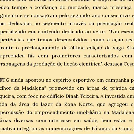
ouco tempo a confiança do mercado, marca presença 
egmento e se consagram pelo segundo ano consecutivo e
ais dedicadas ao segmento através da premiação reali
specializado em conteúdo dedicado ao setor. "Um exem
xperiências que temos desenvolvidos, como a ação rea
urante o pré-lançamento da última edição da saga Sta
urpreendeu fãs com promotores caracterizados com 
rsonagens da produção de ficção científica". destaca Ces
RTG ainda apostou no espírito esportivo em campanha p
elhor da Madalena", promovido em áreas de prática e
queira, com foco no edifício Dinah Teixeira. A investida en
aída da área de lazer da Zona Norte, que agregou es
percussão do empreendimento imobiliário na Madalena, 
tárias diversas com interesse em saúde, bem estar e 
iciativa integrou as comemorações de 65 anos da Conic