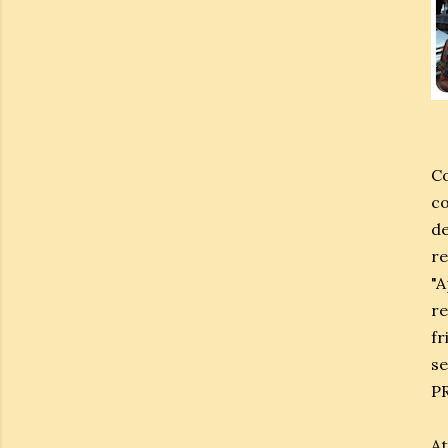
C
co
d
r
"
r
fr
s
P
At