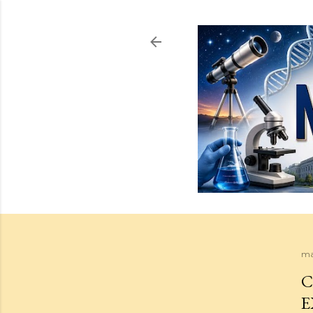
ma
C
E