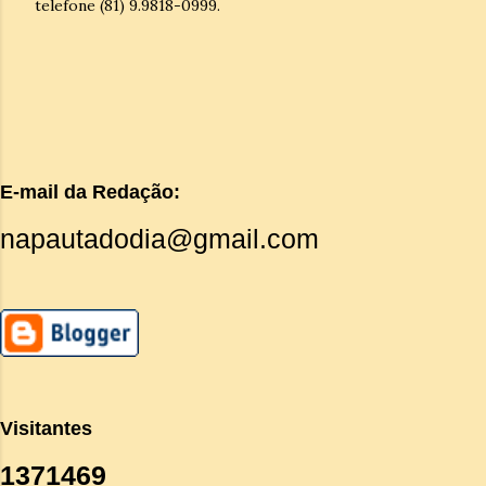
telefone (81) 9.9818-0999.
E-mail da Redação:
napautadodia@gmail.com
Visitantes
1
3
7
1
4
6
9