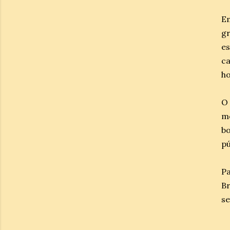
E
g
e
ca
ho
O
m
b
pú
Pa
Br
se