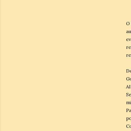
O
a
ev
r
re
D
G
A
Se
mi
Pa
po
C