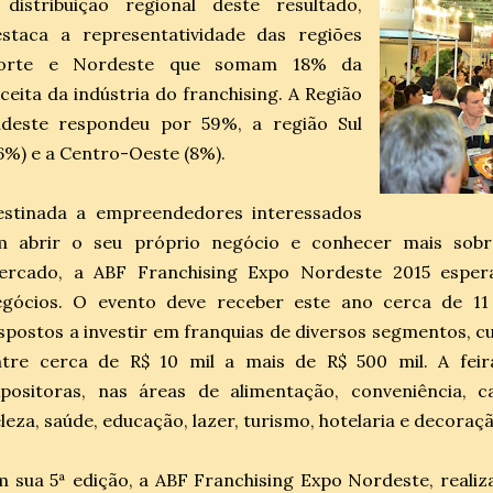
 distribuição regional deste resultado,
estaca a representatividade das regiões
orte e Nordeste que somam 18% da
ceita da indústria do franchising. A Região
udeste respondeu por 59%, a região Sul
6%) e a Centro-Oeste (8%).
estinada a empreendedores interessados
m abrir o seu próprio negócio e conhecer mais sobre
ercado, a ABF Franchising Expo Nordeste 2015 esper
gócios. O evento deve receber este ano cerca de 11 mi
spostos a investir em franquias de diversos segmentos, cu
ntre cerca de R$ 10 mil a mais de R$ 500 mil. A fei
positoras, nas áreas de alimentação, conveniência, ca
leza, saúde, educação, lazer, turismo, hotelaria e decoraç
 sua 5ª edição, a ABF Franchising Expo Nordeste, realiz