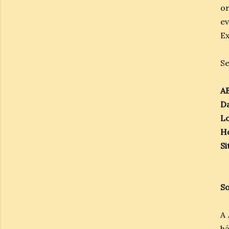
or
ev
Ex
Se
AB
Da
Lo
Ho
Si
So
A 
há