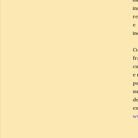
in
re
e
in
C
fr
cu
e 
pa
su
d
e
w