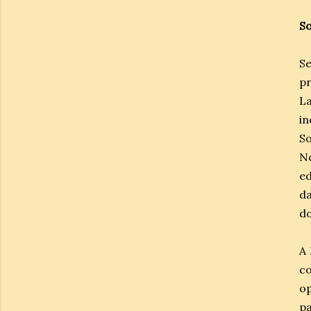
So
Se
pr
La
in
So
N
ed
da
d
A 
c
o
p