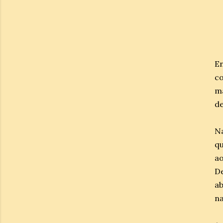
En
co
ma
de
Na
qu
ao
D
ab
na