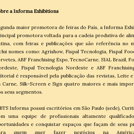
bre a Informa Exhibitions
gunda maior promotora de feiras do País, a Informa Exhi
incipal promotora voltada para a cadeia produtiva de al
tina, com feiras e publicações que são referência no m
clui nomes como: Agrishow, Fispal Tecnologia, Fispal Food
rvetes, ABF Franchising Expo, TecnoCarne, SIAL Brazil, Fo
ordeste, Fispal Tecnologia Nordeste e ABF Franchisi
itorial é responsável pela publicação das revistas, Leite 
 Carne, Silk–Screen e Sign quatro maiores e mais impor
os seus segmentos.
BTS Informa possui escritórios em São Paulo (sede), Curit
om uma equipe de profissionais altamente qualificad
portunidades e conquistar espaços que façam de seus p
ara quem quer fazer negócios na América 