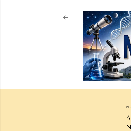
se
A
N