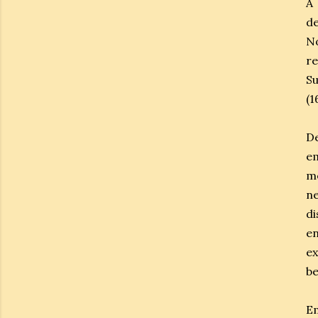
A
d
N
re
S
(1
D
e
m
ne
di
e
ex
be
Em