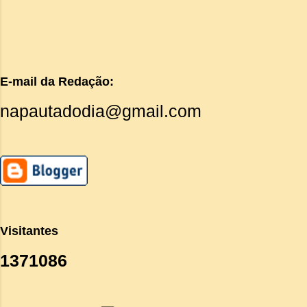
E-mail da Redação:
napautadodia@gmail.com
Visitantes
1
3
7
1
0
8
6