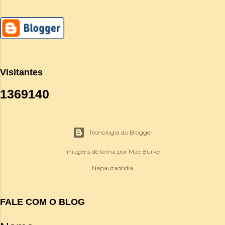
Visitantes
1
3
6
9
1
4
0
Tecnologia do Blogger
Imagens de tema por
Mae Burke
Napautadodia
FALE COM O BLOG