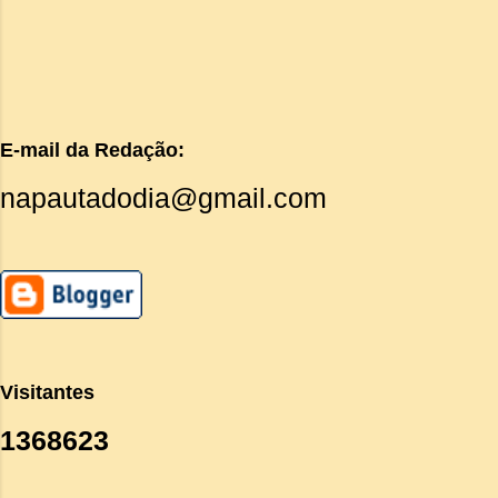
E-mail da Redação:
napautadodia@gmail.com
Visitantes
1
3
6
8
6
2
3