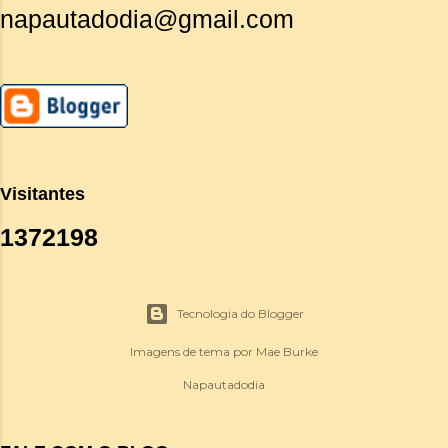
napautadodia@gmail.com
Visitantes
1
3
7
2
1
9
8
Tecnologia do Blogger
Imagens de tema por
Mae Burke
Napautadodia