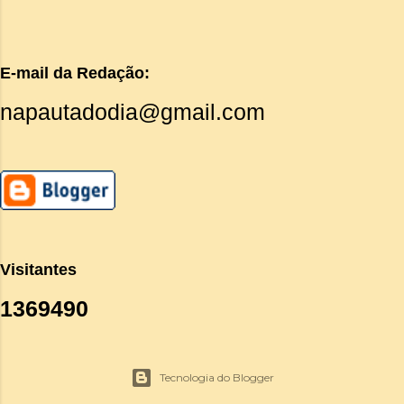
E-mail da Redação:
napautadodia@gmail.com
Visitantes
1
3
6
9
4
9
0
Tecnologia do Blogger