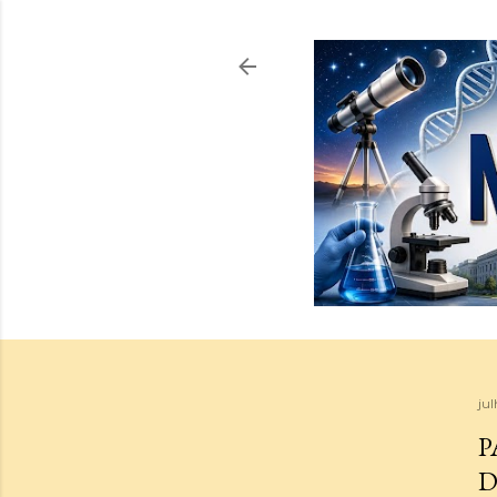
jul
P
D