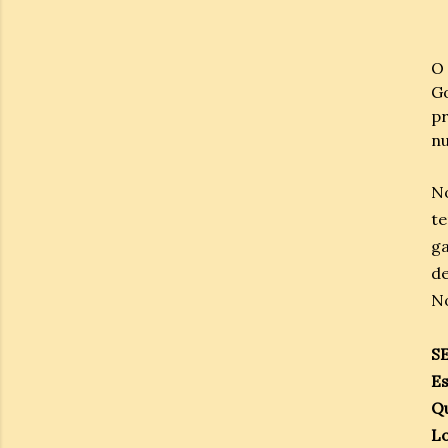
O 
G
pr
nu
No
te
ga
d
N
S
Es
Qu
Lo