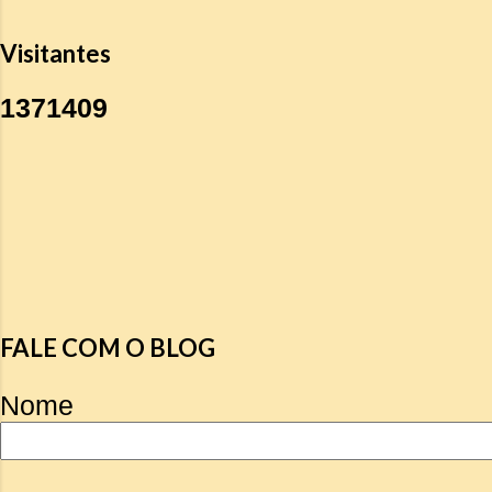
Visitantes
1
3
7
1
4
0
9
FALE COM O BLOG
Nome