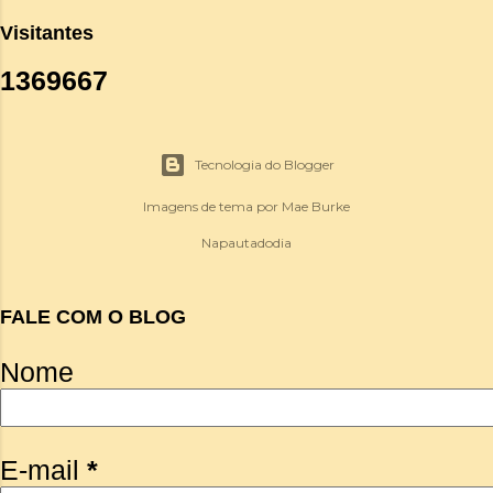
Visitantes
1
3
6
9
6
6
7
Tecnologia do Blogger
Imagens de tema por
Mae Burke
Napautadodia
FALE COM O BLOG
Nome
E-mail
*