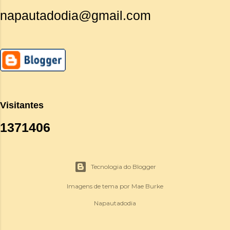
napautadodia@gmail.com
Visitantes
1
3
7
1
4
0
6
Tecnologia do Blogger
Imagens de tema por
Mae Burke
Napautadodia