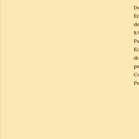
D
En
de
8
P
E
d
pa
Ca
P