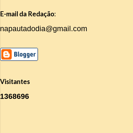
E-mail da Redação:
napautadodia@gmail.com
Visitantes
1
3
6
8
6
9
6