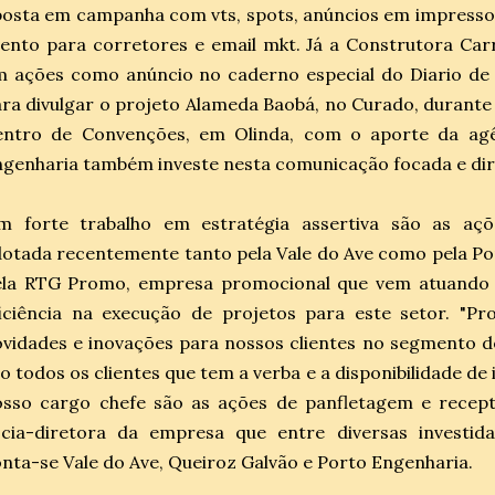
osta em campanha com vts, spots, anúncios em impressos
ento para corretores e email mkt. Já a Construtora Ca
m ações como anúncio no caderno especial do Diario d
ra divulgar o projeto Alameda Baobá, no Curado, durante 
entro de Convenções, em Olinda, com o aporte da agê
genharia também investe nesta comunicação focada e dir
m forte trabalho em estratégia assertiva são as açõe
otada recentemente tanto pela Vale do Ave como pela Po
ela RTG Promo, empresa promocional que vem atuando 
ficiência na execução de projetos para este setor. "
vidades e inovações para nossos clientes no segmento d
o todos os clientes que tem a verba e a disponibilidade d
sso cargo chefe são as ações de panfletagem e recepti
ócia-diretora da empresa que entre diversas investid
nta-se Vale do Ave, Queiroz Galvão e Porto Engenharia.