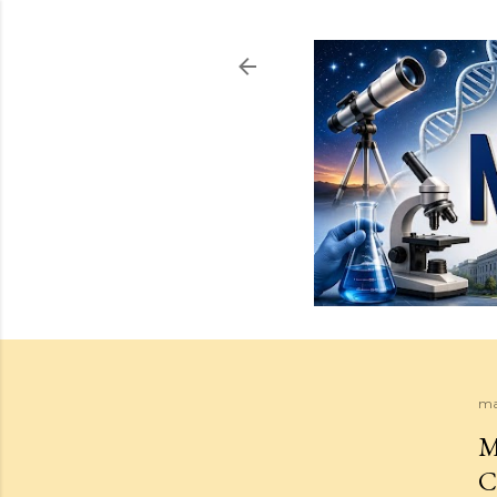
ma
M
C