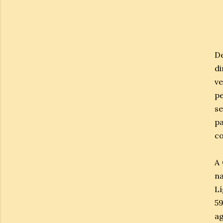
D
d
v
pe
se
pa
co
A 
na
Lí
59
ag