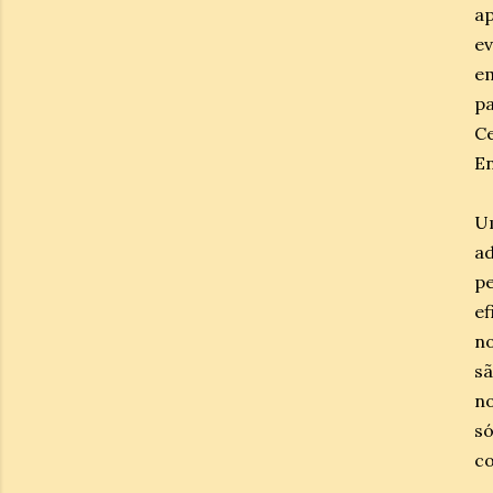
ap
ev
e
pa
C
En
U
ad
p
e
no
sã
no
s
co