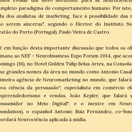
emos evoluir um novo horizonte para as neurociênc
mplexo paradigma do comportamento humano. Por isto, o
da dos analistas de marketing, face à possibilidade das
ão serem sinceras", segundo o Diretor do Instituto S
stão do Porto (Portugal), Paulo Vieira de Castro.
é em função desta importante discussão que todos os olh
mana ao NEF - Neurobusiness Expo Forum 2014, que acont
mingo (18), no Hotel Golden Tulip Belas Artes, na Consol
az grandes nomes da área no mundo como Antonio Casals
imeira agência de Neuromarketing no mundo, que falará
va ciência da persuasão"; especialista em comércio ele
mpreendedorismo e vendas, João Kepler, que falará
onsumidor no Meio Digital"; e o mestre em Neuroc
oundation), o espanhol Antonio Ruiz Fernández, co-fu
ordará Neurociência aplicada à mídia.