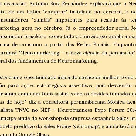
a discussão, Antonio Ruiz Fernández explicará que o N
eito de um botão "comprar" instalado no cérebro, e 
onsumidores "zumbis" impotentes para resistir às t
arketing gera no cérebro. Já o empreendedor serial J
nsumidor brasileiro, conectado e com acesso amplo a mai
orma de consumo a partir das Redes Sociais. Enquanto
ordará "Neuromarketing – a nova ciência da persuasão"
eral dos fundamentos do Neuromarketing.
sta é uma oportunidade única de conhecer melhor como 
ão para ações estratégicas assertivas, pois desvenda
onsumo como um todo assim como as devidas tomadas de 
as de hoje", diz a consultora pernambucana Mônica Leã
aulista TNVG no NEF - Neurobusiness Expo Forum 2014,.
rticipa ainda do workshop da empresa espanhola Sales B
delo preditivo da Sales Brain- Neuromap", e ainda terá 
ançado Google Glass.