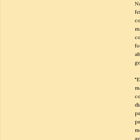
N
f
c
m
co
f
ab
g
"E
m
c
di
p
pa
mo
av