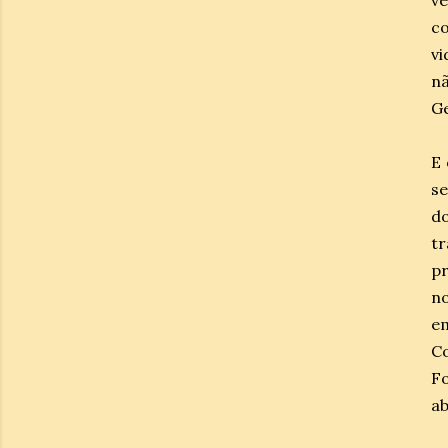
v
co
vi
n
Ge
E 
se
do
tr
pr
no
e
C
F
ab