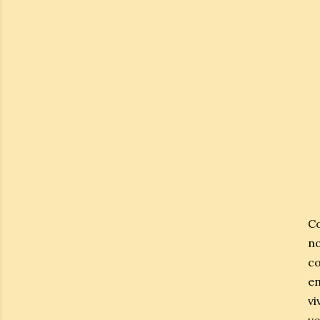
C
n
co
e
vi