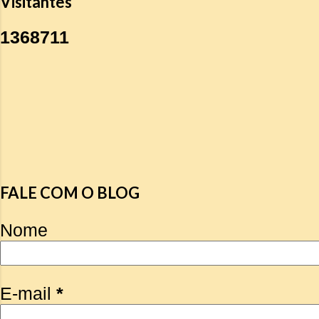
Visitantes
1
3
6
8
7
1
1
FALE COM O BLOG
Nome
E-mail
*