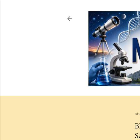
abr
B
S