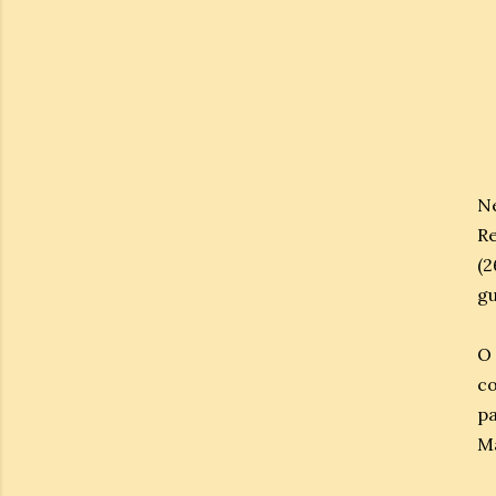
Ne
Re
(
gu
O 
co
pa
Ma