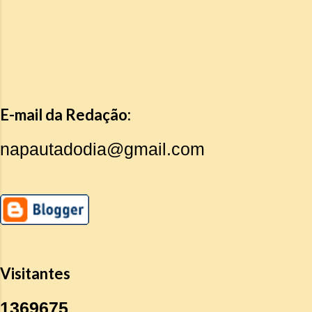
E-mail da Redação:
napautadodia@gmail.com
Visitantes
1
3
6
9
6
7
5