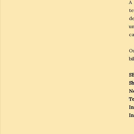
A 
t
de
um
ca
Os
bi
S
Sh
Ne
Te
In
In