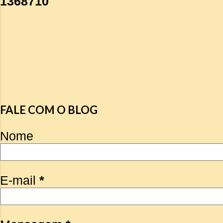
1
3
6
8
7
1
0
FALE COM O BLOG
Nome
E-mail
*