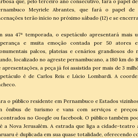
rbosa que, pelo terceiro ano consecutivo, fará o papel de
ernambuco Meyriele Abrantes, que fará o papel de 
cenações terão início no próximo sábado (12) e se encerra
m sua 47ª temporada, o espetáculo apresentará mais u
sperança e muita emoção contada por 50 atores e
numentais palcos, plateias e cenários grandiosos do m
ndo, localizado no agreste pernambucano, a 180 km do R
 apresentações, a peça já foi assistida por mais de 3 mil
spetáculo é de Carlos Reis e Lúcio Lombardi. A coord
acheco.
ra o público residente em Pernambuco e Estados vizinhos
m ônibus de turismo e vans com serviços e preços
contrados no Google ou facebook. O público também pod
é a Nova Jerusalém. A estrada que liga a cidade-teatro
ruaru é duplicada em sua quase totalidade, oferecendo c