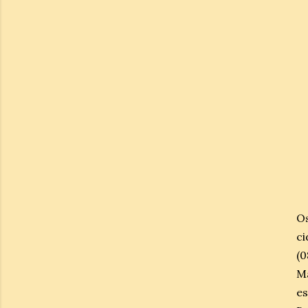
Os
ci
(0
M
es