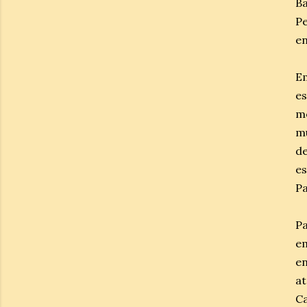
Ba
P
en
E
e
mo
mu
de
e
P
Pa
e
en
at
Ca