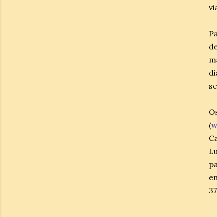
vi
Pa
de
m
d
se
O
(
w
Ca
Lu
pa
e
37