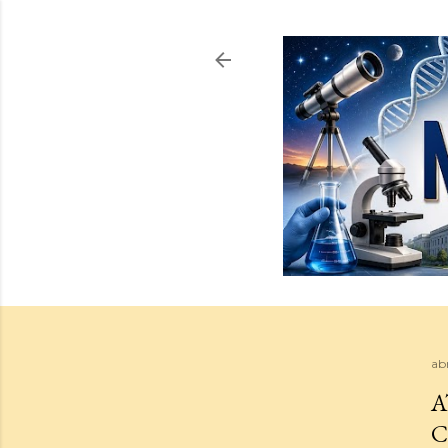
ab
A
C