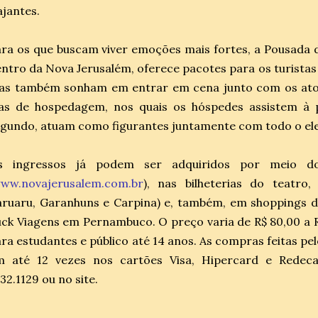
ajantes.
ra os que buscam viver emoções mais fortes, a Pousada d
ntro da Nova Jerusalém, oferece pacotes para os turistas 
as também sonham em entrar em cena junto com os ator
ias de hospedagem, nos quais os hóspedes assistem à 
gundo, atuam como figurantes juntamente com todo o el
s ingressos já podem ser adquiridos por meio do 
ww.novajerusalem.com.br
), nas bilheterias do teatro,
ruaru, Garanhuns e Carpina) e, também, em shoppings d
ck Viagens em Pernambuco. O preço varia de R$ 80,00 a 
ra estudantes e público até 14 anos. As compras feitas pel
m até 12 vezes nos cartões Visa, Hipercard e Redecar
32.1129 ou no site.