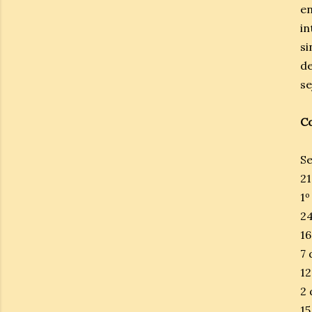
en
in
si
de
se
Co
Se
21
1º
24
16
7 
12
2 
15