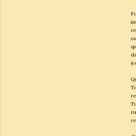
Fo
i
re
es
qu
da
(c
Qu
To
r
T
r
re