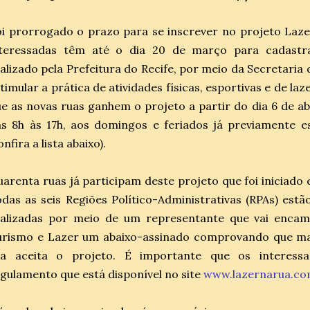
i prorrogado o prazo para se inscrever no projeto Laze
nteressadas têm até o dia 20 de março para cadastr
alizado pela Prefeitura do Recife, por meio da Secretaria 
timular a prática de atividades físicas, esportivas e de laze
e as novas ruas ganhem o projeto a partir do dia 6 de ab
s 8h às 17h, aos domingos e feriados já previamente es
onfira a lista abaixo).
arenta ruas já participam deste projeto que foi iniciad
das as seis Regiões Político-Administrativas (RPAs) estão
ealizadas por meio de um representante que vai encam
urismo e Lazer um abaixo-assinado comprovando que ma
ua aceita o projeto. É importante que os interess
gulamento que está disponível no site
www.lazernarua.co