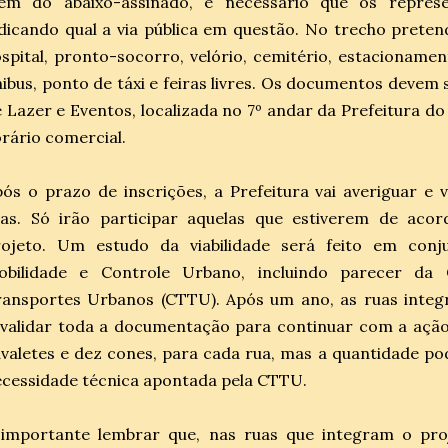
lém do abaixo-assinado, é necessário que os repres
dicando qual a via pública em questão. No trecho preten
spital, pronto-socorro, velório, cemitério, estacionament
ibus, ponto de táxi e feiras livres. Os documentos devem 
 Lazer e Eventos, localizada no 7º andar da Prefeitura do
rário comercial.
ós o prazo de inscrições, a Prefeitura vai averiguar e
uas. Só irão participar aquelas que estiverem de ac
rojeto. Um estudo da viabilidade será feito em con
obilidade e Controle Urbano, incluindo parecer da
ransportes Urbanos (CTTU). Após um ano, as ruas integ
validar toda a documentação para continuar com a ação.
valetes e dez cones, para cada rua, mas a quantidade po
cessidade técnica apontada pela CTTU.
 importante lembrar que, nas ruas que integram o pro