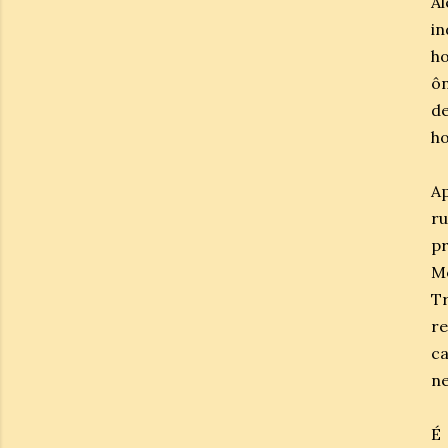
A
in
ho
ôn
de
ho
Ap
r
p
M
T
re
ca
ne
É