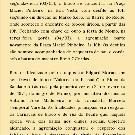
segunda-feira (03/03), o bloco se concentra na Praça
Maciel Pinheiro, na Boa Vista, com desfile às 16h,
seguindo em direção ao Marco Zero, no Bairro do Recife,
onde acontece o encontro de blocos líricos, a partir das
19h. Fechando com chave de ouro a festa de Momo, na
terça-feira gorda (04/03), a agremiação parte
novamente da Praça Maciel Pinheiro, às 16h. Os desfiles
são sempre acompanhados de orquestra de pau e corda,
sob a batuta do maestro Bozó 7 Cordas.
Bloco - Idealizado pelo compositor Edgard Moraes em
seu frevo de bloco “Valores do Passado”, o Bloco da
Saudade foi às ruas pela primeira vez em 24 de fevereiro
de 1974, domingo de Momo, por iniciativa do músico
Antonio José Madureira e do Jornalista Marcelo
Temporal Varella. As finalidades principais era resgatar
os Carnavais de bloco e de rua do Recife que, naquela
época, vivia dos bailes nos clubes sociais. Objetivo
alcançado, a agremiação conquistou o respeito dos
foliões e hoje é detentora do título de Patrimônio