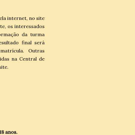
la internet, no site
ite, os interessados
formação da turma
sultado final será
atrícula. Outras
idas na Central de
site.
18 anos.