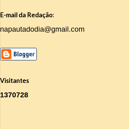
E-mail da Redação:
napautadodia@gmail.com
Visitantes
1
3
7
0
7
2
8