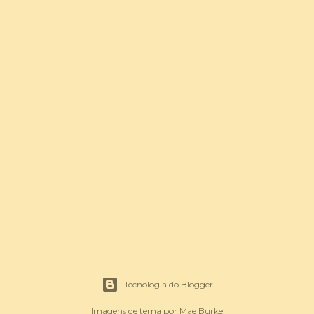
Tecnologia do Blogger
Imagens de tema por
Mae Burke