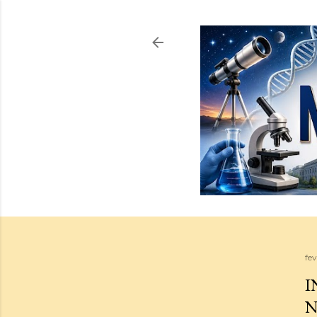
fev
I
N