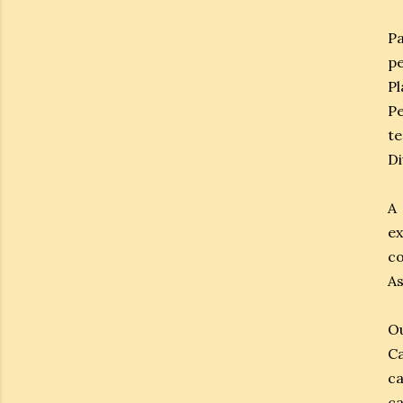
Pa
pe
P
Pe
t
Di
A 
ex
c
As
O
C
c
ca