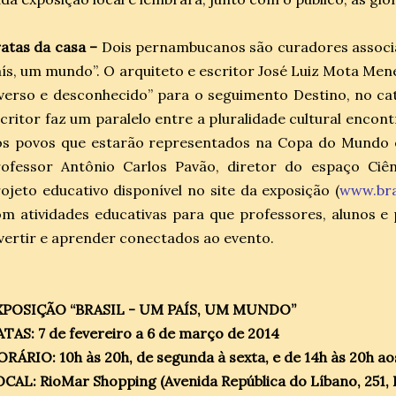
atas da casa –
Dois pernambucanos são curadores associa
ís, um mundo”. O arquiteto e escritor José Luiz Mota Mene
verso e desconhecido” para o seguimento Destino, no cat
critor faz um paralelo entre a pluralidade cultural encont
s povos que estarão representados na Copa do Mundo e 
rofessor Antônio Carlos Pavão, diretor do espaço Ciên
ojeto educativo disponível no site da exposição (
www.br
m atividades educativas para que professores, alunos e
vertir e aprender conectados ao evento.
XPOSIÇÃO “BRASIL - UM PAÍS, UM MUNDO”
TAS: 7 de fevereiro a 6 de março de 2014
RÁRIO: 10h às 20h, de segunda à sexta, e de 14h às 20h a
CAL: RioMar Shopping (Avenida República do Líbano, 251, Pi