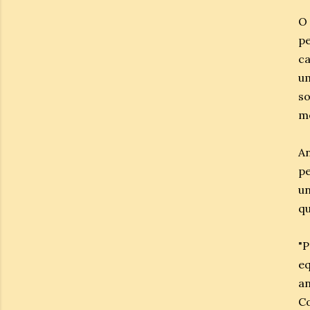
O 
p
ca
u
so
m
An
pe
un
qu
"P
e
an
Co