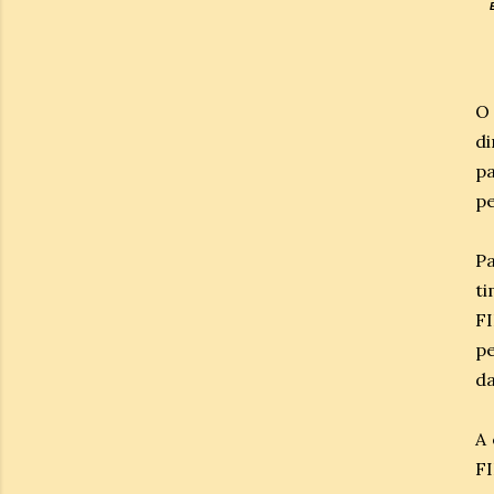
O 
di
p
pe
Pa
ti
FI
pe
da
A 
FI