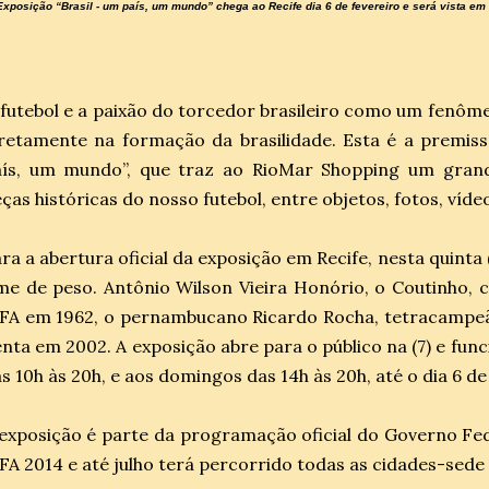
Exposição “Brasil - um país, um mundo” chega ao Recife dia 6 de fevereiro e será vista e
futebol e a paixão do torcedor brasileiro como um fenôm
retamente na formação da brasilidade. Esta é a premiss
aís, um mundo”, que traz ao RioMar Shopping um grand
ças históricas do nosso futebol, entre objetos, fotos, vídeo
ra a abertura oficial da exposição em Recife, nesta quinta 
me de peso. Antônio Wilson Vieira Honório, o Coutinho
FA em 1962, o pernambucano Ricardo Rocha, tetracampeã
nta em 2002. A exposição abre para o público na (7) e fun
s 10h às 20h, e aos domingos das 14h às 20h, até o dia 6 d
exposição é parte da programação oficial do Governo F
FA 2014 e até julho terá percorrido todas as cidades-sede