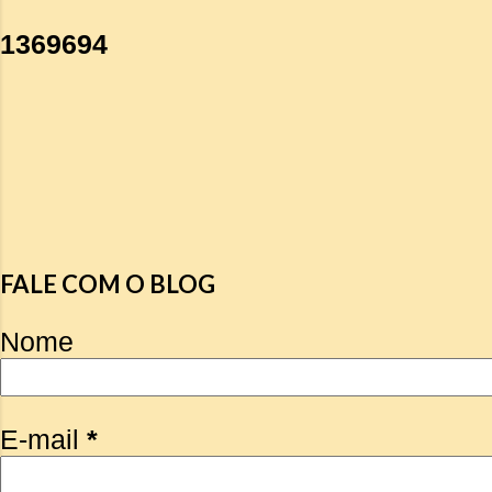
1
3
6
9
6
9
4
FALE COM O BLOG
Nome
E-mail
*