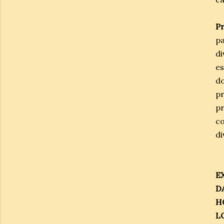
Pr
pa
di
es
do
p
pr
co
di
E
DA
HO
LO