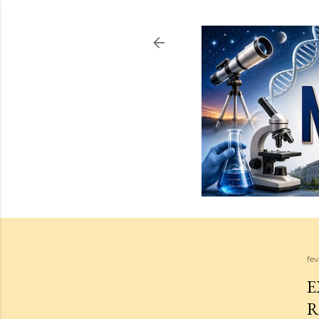
fev
E
R