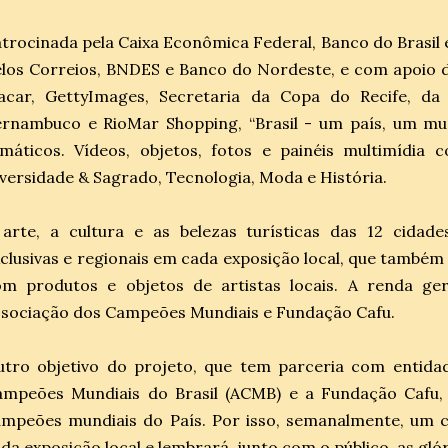
trocinada pela Caixa Econômica Federal, Banco do Brasil
los Correios, BNDES e Banco do Nordeste, e com apoio 
lacar, GettyImages, Secretaria da Copa do Recife, da
rnambuco e RioMar Shopping, “Brasil - um país, um mun
emáticos. Vídeos, objetos, fotos e painéis multimídia
versidade & Sagrado, Tecnologia, Moda e História.
arte, a cultura e as belezas turísticas das 12 cidade
clusivas e regionais em cada exposição local, que também
om produtos e objetos de artistas locais. A renda ge
sociação dos Campeões Mundiais e Fundação Cafu.
utro objetivo do projeto, que tem parceria com entid
ampeões Mundiais do Brasil (ACMB) e a Fundação Cafu,
ampeões mundiais do País. Por isso, semanalmente, um
da exposição local e lembrará, junto com o público, as glór